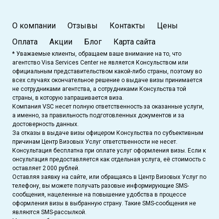
О компании
Отзывы
Контакты
Цены
Оплата
Акции
Блог
Карта сайта
* Уважаемые клиенты, обращаем ваше внимание на то, что
агентство Visa Services Center не является Консульством или
официальным представительством какой-либо страны, поэтому во
всех случаях окончательное решение о выдаче визы принимается
не сотрудниками агентства, а сотрудниками Консульства той
страны, в которую запрашивается виза.
Компания VSC несет полную ответственность за оказанные услуги,
а именно, за правильность подготовленных документов и за
достоверность данных.
За отказы в выдаче визы офицером Консульства по субъективным
причинам Центр Визовых Услуг ответственности не несет.
Консультация бесплатна при оплате услуг оформления визы. Если к
онсультация предоставляется как отдельная услуга, её стоимость с
оставляет 2 000 рублей.
Оставляя заявку на сайте, или обращаясь в Центр Визовых Услуг по
телефону, вы можете получать разовые информирующие SMS-
сообщения, нацеленные на повышение удобства в процессе
оформления визы в выбранную страну. Такие SMS-сообщения не
являются SMS-рассылкой.